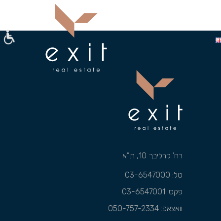
רח’ קרליבך 10, ת”א
טל: 03-6547000
פקס: 03-6547001
וואצאפ:
050-757-2334