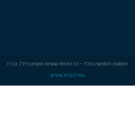
התמונות להמחשה בלבד – כל הזכויות שמורות לאקזיט נדל”ן. ט.ל.ח
נטרייז בניית אתרים