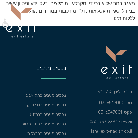
מאגר רחב של עורכי דין מקרקעין מומלצים, בעלי ידע וניסיון עשיר
בניהול וסגירת עסקאות נדל”ן מורכבות במחירים מוזלים
ללקוחותינו.
נכסים מניבים
רח’ קרליבך 10, ת”א
נכסים מניבים בתל אביב
טל: 03-6547000
נכסים מניבים בבני ברק
פקס: 03-6547001
נכסים מניבים ברמת גן
וואצאפ:
050-757-2334
נכסים מניבים בפתח תקווה
ilan@exit-nadlan.co.il
נכסים מניבים בהרצליה