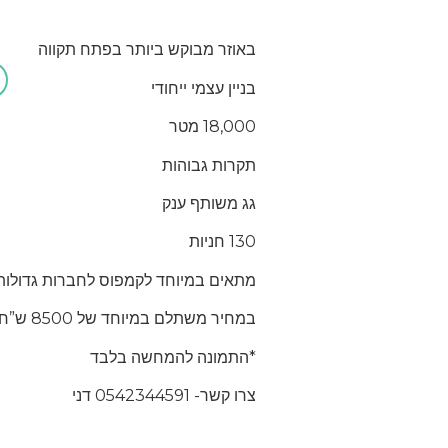
באוזר מבוקש ביותר בפתח תקווה
אודות
שירותי המשרד
עסקאות חמות
בניין עצמי ייחודי
18,000 מטר
תקרות גבוהות
גג משותף ענק
130 חניות
מתאים במיוחד לקמפוס לחברות גדולות
במחיר משתלם במיוחד של 8500 ש”ח למטר
*התמונה להמחשה בלבד
צרו קשר- 0542344591 דני